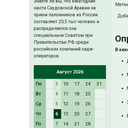
Знаете ли вы, что
ежегодная
Метки
квота Саудовской Аравии на
прием паломников из России
Доба
составляет 20,5 тыс человек и
распределяется она
специальным Советом при
Оп
Правительстве РФ среди
российских компаний хадж-
В как
операторов.
Август 2026
Пн
3
10
17
24
31
Вт
4
11
18
25
Ср
5
12
19
26
Чт
6
13
20
27
Пт
7
14
21
28