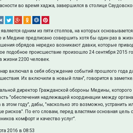
асности во время хаджа, завершился в столице Саудовск
является одним из пяти столпов, на которых основываетс
 и Медине предписано совершить хотя бы один раз в жиз
шения обрядов нередко возникают давки, которые привод
ое подобное происшествие произошло 24 сентября 2015 го
а жизни 2200 человек.
нар включал в себя обсуждение событий прошлого года дл
шествия. Их включили в новый план", говорится в заметке
альной директор Гражданской обороны Медины, которого
сть "обеспечения надлежащей координации между органа
 в этом году", дабы, "насколько это возможно, устранить
е рисков". По его словам, перед властями основная цель с
ников комфорт и качество услуг".
рта 2016 в 08:53