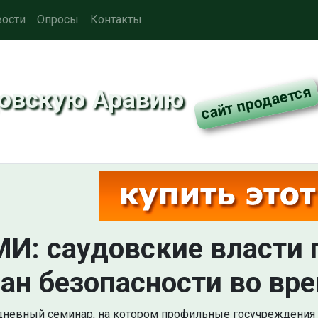
ости
Опросы
Контакты
довскую Аравию
И: саудовские власти
ан безопасности во вр
невный семинар, на котором профильные госучреждения 