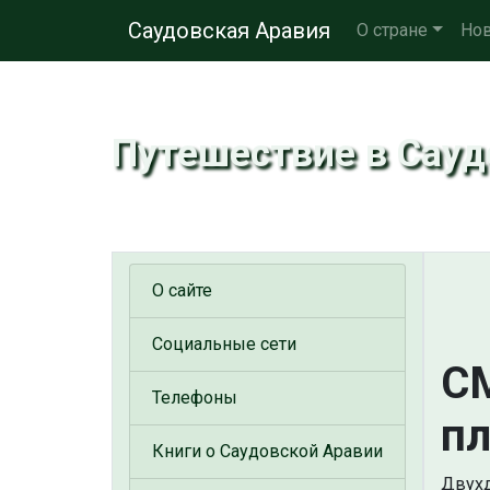
Саудовская Аравия
О стране
Нов
Путешествие в Сау
О сайте
Социальные сети
СМ
Телефоны
пл
Книги о Саудовской Аравии
Двухд