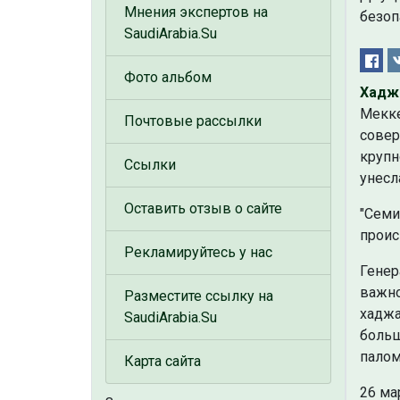
Мнения экспертов на
безоп
SaudiArabia.Su
Фото альбом
Хадж
Мекке
Почтовые рассылки
совер
крупн
Ссылки
унесл
Оставить отзыв о сайте
"Семи
проис
Рекламируйтесь у нас
Генер
важно
Разместите ссылку на
хаджа
SaudiArabia.Su
больш
палом
Карта сайта
26 ма